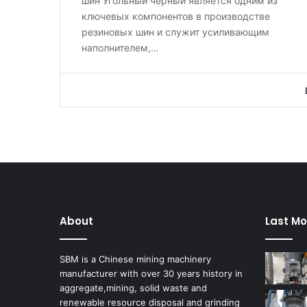
шин Угольный черный является одним из
ключевых компонентов в производстве
резиновых шин и служит усиливающим
наполнителем,…
About
Last Mo
SBM is a Chinese mining machinery
manufacturer with over 30 years history in
aggregate,mining, solid waste and
renewable resource disposal and grinding