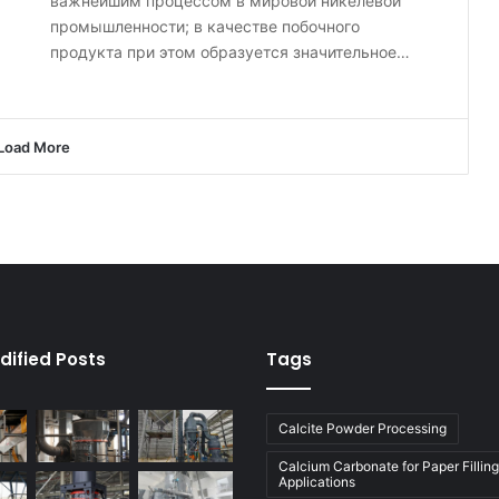
важнейшим процессом в мировой никелевой
промышленности; в качестве побочного
продукта при этом образуется значительное…
Load More
dified Posts
Tags
Calcite Powder Processing
Calcium Carbonate for Paper Filling
Applications