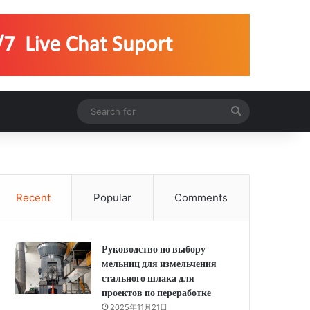
Search
ри сверхвысоком
for
2500 мешков
XZM
Recent
Popular
Comments
Руководство по выбору
мельниц для измельчения
стального шлака для
проектов по переработке
2025年11月21日