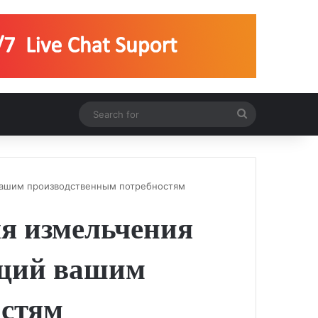
Search
for
 вашим производственным потребностям
я измельчения
ющий вашим
остям