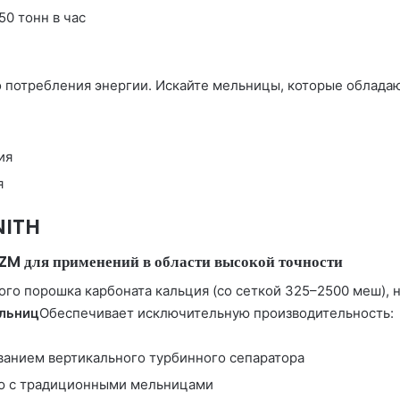
0 тонн в час
о потребления энергии. Искайте мельницы, которые облад
ия
я
NITH
ZM для применений в области высокой точности
ого порошка карбоната кальция (со сеткой 325–2500 меш),
льниц
Обеспечивает исключительную производительность:
ванием вертикального турбинного сепаратора
ию с традиционными мельницами