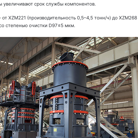
 увеличивают срок службы компонентов.
от XZM221 (производительность 0,5–4,5 тонн/ч) до XZM268 
со степенью очистки D97≤5 мкм.